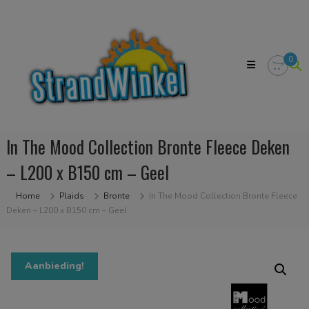
Skip
Strandwinkel.nl
to
Dé
content
online
winkel
0
zodat
u
het
strandgevoel
bij
u
In The Mood Collection Bronte Fleece Deken
in
huis
– L200 x B150 cm – Geel
kan
halen
Home
Plaids
Bronte
In The Mood Collection Bronte Fleece
Deken – L200 x B150 cm – Geel
Aanbieding!