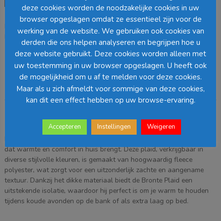
The
deze cookies worden de noodzakelijke cookies in uw
Mood
browser opgeslagen omdat ze essentieel zijn voor de
EAN:
8720362964254
SKU:
1154079
Categorie:
Bronte
Collection
werking van de website. We gebruiken ook cookies van
Loading...
Bronte
derden die ons helpen analyseren en begrijpen hoe u
Fleece
deze website gebruikt. Deze cookies worden alleen met
Deken
Barcode
:
uw toestemming in uw browser opgeslagen. U heeft ook
–
de mogelijkheid om u af te melden voor deze cookies.
L200
Maar als u zich afmeldt voor sommige van deze cookies,
x
Beschrijving
B150
kan dit een effect hebben op uw browse-ervaring.
cm
Beschrijving
–
Accepteren
Instellingen
Weigeren
Geel
De
In The Mood Collection Bronte Plaid
is een luxe accessoire
aantal
dat warmte en comfort in huis brengt. Deze plaid, verkrijgbaar in
diverse stijlvolle kleuren, is gemaakt van hoogwaardig fleece
polyester, wat zorgt voor een uitzonderlijk zachte en aangename
textuur. Dankzij het dikke materiaal biedt de Bronte Plaid een
uitstekende isolatie, waardoor hij perfect is om je warm te houden
tijdens koude avonden op de bank of als extra laag op bed.