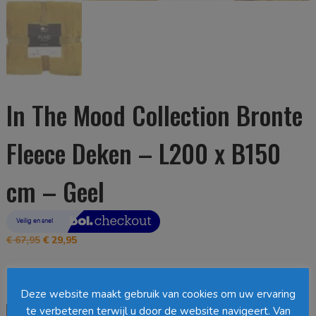
In The Mood Collection Bronte
Fleece Deken – L200 x B150
cm – Geel
Oorspronkelijke
Huidige
€
67,95
€
29,95
prijs
prijs
was:
is:
Op voorraad
€ 67,95.
€ 29,95.
Deze website maakt gebruik van cookies om uw ervaring
In
te verbeteren terwijl u door de website navigeert. Van
Toevoegen aan winkelwagen