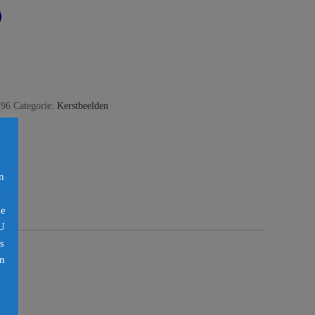
196
Categorie:
Kerstbeelden
n
n
ze
U
s
en