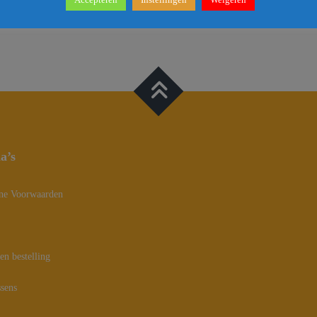
na’s
ne Voorwaarden
en bestelling
sens