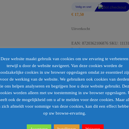
€
17,50
Uitverkocht
EAN:
8720362106876
SKU:
1113
Loading...
Deze website maakt gebruik van cookies om uw ervaring te verbeteren
Barcode
:
terwijl u door de website navigeert. Van deze cookies worden de
noodzakelijke cookies in uw browser opgeslagen omdat ze essentieel zij
voor de werking van de website. We gebruiken ook cookies van derde
ie ons helpen analyseren en begrijpen hoe u deze website gebruikt. De
cookies worden alleen met uw toestemming in uw browser opgeslagen. 
heeft ook de mogelijkheid om u af te melden voor deze cookies. Maar al
 zich afmeldt voor sommige van deze cookies, kan dit een effect hebb
op uw browse-ervaring.
Accepteren
Instellingen
Weigeren