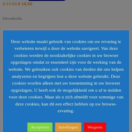
Oorspronkelijke
Huidige
€
37,50
€
16,50
prijs
prijs
was:
is:
Uitverkocht
€ 37,50.
€ 16,50.
EAN:
9504273461229
SKU:
1090439
Categorie:
Kandelaars
Loading...
Deze website maakt gebruik van cookies om uw ervaring te
verbeteren terwijl u door de website navigeert. Van deze
Barcode
:
cookies worden de noodzakelijke cookies in uw browser
opgeslagen omdat ze essentieel zijn voor de werking van de
website. We gebruiken ook cookies van derden die ons helpen
Beschrijving
analyseren en begrijpen hoe u deze website gebruikt. Deze
cookies worden alleen met uw toestemming in uw browser
Beschrijving
opgeslagen. U heeft ook de mogelijkheid om u af te melden
voor deze cookies. Maar als u zich afmeldt voor sommige van
Brand een kaarsje in de Dakar kandelaar van Casa Vivante en geniet van de
deze cookies, kan dit een effect hebben op uw browse-
gezellige sfeer in huis. De kaarsenhouder is gemaakt van aluminium en
ervaring.
heeft een mooie afwerking met een ruw aangebracht, gestippeld reliëf
patroon. De koperkleur met een antieke afwerking maakt het geheel
helemaal af en zorgt voor een warme, authentieke uitstraling.
Accepteren
Instellingen
Weigeren