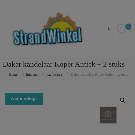
Skip
Strandwinkel.nl
to
Dé
content
online
winkel
0
zodat
u
het
strandgevoel
bij
u
Dakar kandelaar Koper Antiek – 2 stuks
in
huis
kan
Home
Interieur
Kandelaars
Dakar kandelaar Koper Antiek – 2 stuks
halen
Aanbieding!