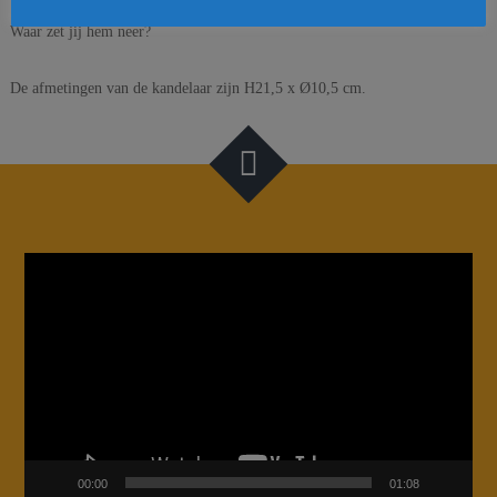
Waar zet jij hem neer?
De afmetingen van de kandelaar zijn H21,5 x Ø10,5 cm.
Videospeler
00:00
01:08