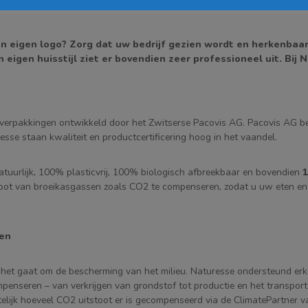
an eigen logo? Zorg dat uw bedrijf gezien wordt en herkenbaar 
eigen huisstijl ziet er bovendien zeer professioneel uit. Bij
erpakkingen ontwikkeld door het Zwitserse Pacovis AG. Pacovis AG be
se staan kwaliteit en productcertificering hoog in het vaandel.
tuurlijk, 100% plasticvrij, 100% biologisch afbreekbaar en bovendien
1
tstoot van broeikasgassen zoals CO2 te compenseren, zodat u uw eten e
sen
 het gaat om de bescherming van het milieu. Naturesse ondersteund erk
enseren – van verkrijgen van grondstof tot productie en het transport
htelijk hoeveel CO2 uitstoot er is gecompenseerd via de ClimatePartner 