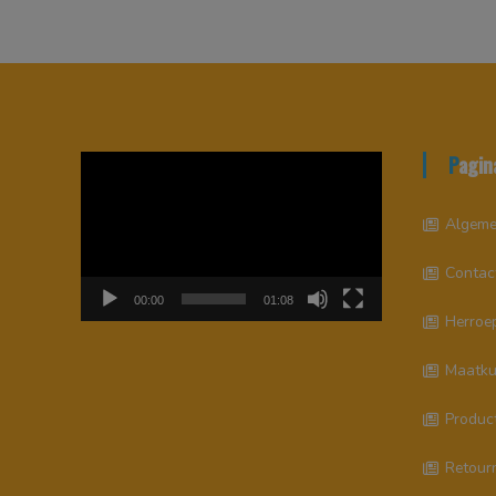
Pagin
Videospeler
Algeme
Contac
00:00
01:08
Herroep
Maatku
Produc
Retour