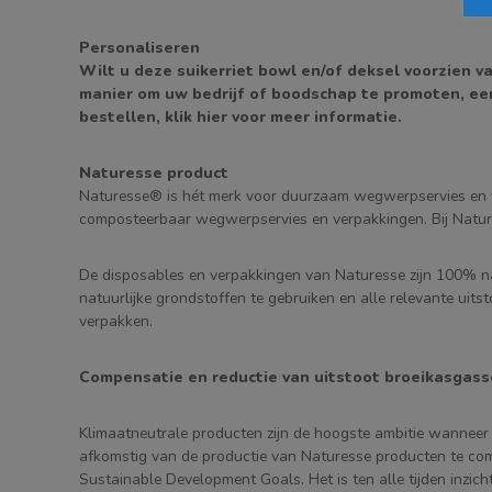
Personaliseren
Wilt u deze suikerriet bowl en/of deksel voorzien v
manier om uw bedrijf of boodschap te promoten, een 
bestellen, klik hier voor meer informatie.
Naturesse product
Naturesse® is hét merk voor duurzaam wegwerpservies en v
composteerbaar wegwerpservies en verpakkingen. Bij Natures
De disposables en verpakkingen van Naturesse zijn 100% na
natuurlijke grondstoffen te gebruiken en alle relevante ui
verpakken.
Compensatie en reductie van uitstoot broeikasgas
Klimaatneutrale producten zijn de hoogste ambitie wanneer
afkomstig van de productie van Naturesse producten te comp
Sustainable Development Goals. Het is ten alle tijden inzic