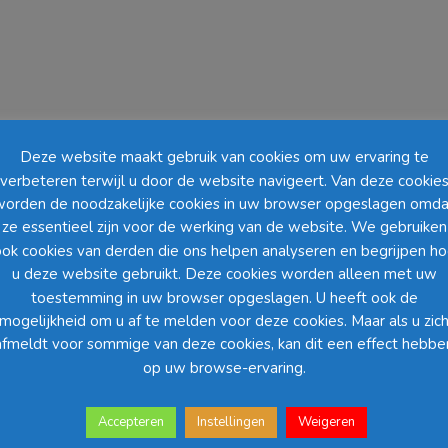
Deze website maakt gebruik van cookies om uw ervaring te
verbeteren terwijl u door de website navigeert. Van deze cookie
worden de noodzakelijke cookies in uw browser opgeslagen omda
ze essentieel zijn voor de werking van de website. We gebruiken
ok cookies van derden die ons helpen analyseren en begrijpen h
u deze website gebruikt. Deze cookies worden alleen met uw
toestemming in uw browser opgeslagen. U heeft ook de
mogelijkheid om u af te melden voor deze cookies. Maar als u zic
afmeldt voor sommige van deze cookies, kan dit een effect hebbe
kerriet food bowl en geef uw gerecht een duurzame uitstaling. Suikerrie
op uw browse-ervaring.
bare deksel, deze treft u in de verwante artikelen.
n restmateriaal genaamd “bagasse”. Deze overblijfselen zouden zijn afg
Accepteren
Instellingen
Weigeren