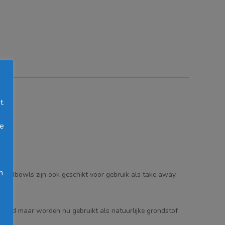
s
t
oe
h
n
t foodbowls zijn ook geschikt voor gebruik als take away
ebrand maar worden nu gebruikt als natuurlijke grondstof