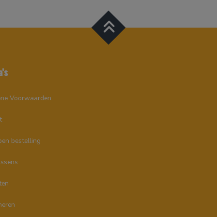
a’s
ne Voorwaarden
t
en bestelling
ssens
ten
neren