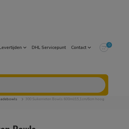
0
Levertijden
DHL Servicepunt
Contact
ladebowls
300 Suikerrieten Bowls 600ml/15,1cm/6cm hoog