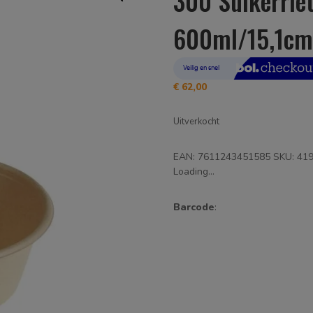
300 Suikerrie
600ml/15,1c
€
62,00
Uitverkocht
EAN:
7611243451585
SKU:
41
Loading...
Barcode
: