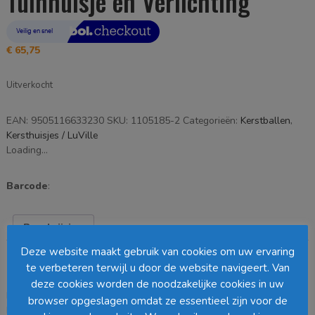
Tuinhuisje en Verlichting
€
65,75
Uitverkocht
EAN:
9505116633230
SKU:
1105185-2
Categorieën:
Kerstballen
,
Kersthuisjes / LuVille
Loading...
Barcode
:
Beschrijving
Deze website maakt gebruik van cookies om uw ervaring
Beschrijving
te verbeteren terwijl u door de website navigeert. Van
deze cookies worden de noodzakelijke cookies in uw
Een grote kerstbal met een miniatuur scenery van tuinhuis met
browser opgeslagen omdat ze essentieel zijn voor de
kerstboom en met verlichting.