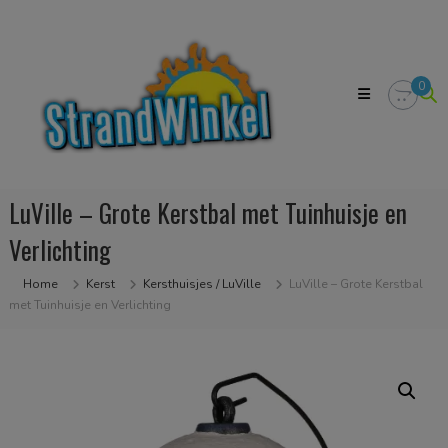
Skip
Strandwinkel.nl
to
Dé
content
online
winkel
0
zodat
u
het
strandgevoel
bij
u
LuVille – Grote Kerstbal met Tuinhuisje en
in
huis
Verlichting
kan
halen
Home
Kerst
Kersthuisjes / LuVille
LuVille – Grote Kerstbal
met Tuinhuisje en Verlichting