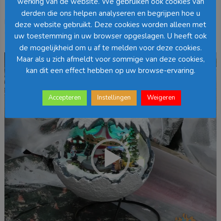
werking van de website. We gebruiken ook cookies van
derden die ons helpen analyseren en begrijpen hoe u
Breedte van de bal is ongeveer 20 cm, de hoogte inclusief standaard
deze website gebruikt. Deze cookies worden alleen met
ca. 30 cm
uw toestemming in uw browser opgeslagen. U heeft ook
de mogelijkheid om u af te melden voor deze cookies.
Videospeler
Maar als u zich afmeldt voor sommige van deze cookies,
kan dit een effect hebben op uw browse-ervaring.
Accepteren
Instellingen
Weigeren