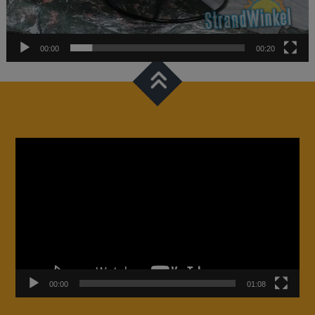
00:00
00:20
Videospeler
00:00
01:08