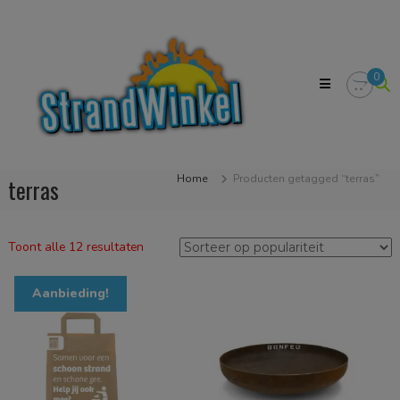
Skip
Strandwinkel.nl
to
Dé
content
online
winkel
0
zodat
u
het
strandgevoel
bij
u
Home
Producten getagged “terras”
terras
in
huis
kan
halen
Gesorteerd
Toont alle 12 resultaten
op
populariteit
Aanbieding!