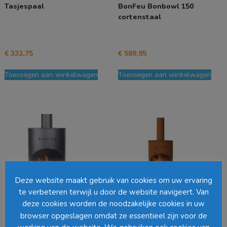
Tasjespaal
BonFeu Bonbowl 150
cortenstaal
€
332,75
€
589,95
Toevoegen aan winkelwagen
Toevoegen aan winkelwagen
Deze website maakt gebruik van cookies om uw ervaring
te verbeteren terwijl u door de website navigeert. Van
deze cookies worden de noodzakelijke cookies in uw
browser opgeslagen omdat ze essentieel zijn voor de
BonFeu Tuinhaard BonTon
BonFeu Tuinhaard BonTon
50 Zwart (H 172 cm Ø 50 cm)
40 Roest (H 145 cm Ø 40 cm)