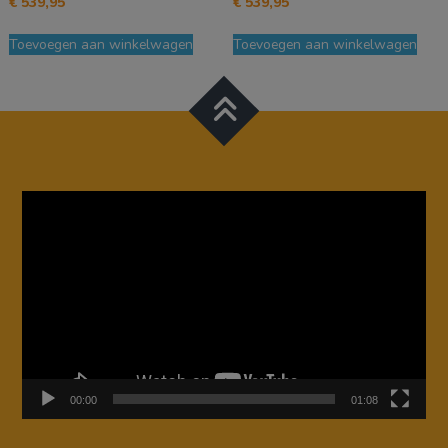
€
539,95
€
539,95
Toevoegen aan winkelwagen
Toevoegen aan winkelwagen
Videospeler
00:00
01:08