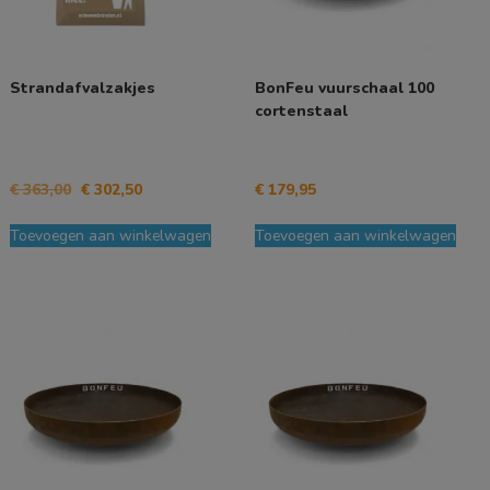
Strandafvalzakjes
BonFeu vuurschaal 100
cortenstaal
Oorspronkelijke
Huidige
€
363,00
€
302,50
€
179,95
prijs
prijs
was:
is:
Toevoegen aan winkelwagen
Toevoegen aan winkelwagen
€ 363,00.
€ 302,50.