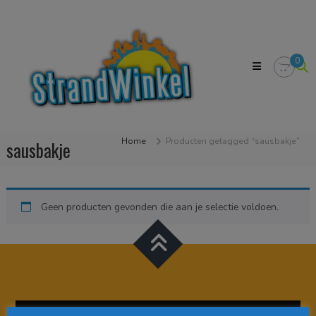
Skip
Strandwinkel.nl
to
Dé
content
online
winkel
0
zodat
u
het
strandgevoel
bij
u
Home
Producten getagged “sausbakje”
sausbakje
in
huis
kan
halen
Geen producten gevonden die aan je selectie voldoen.
Videospeler