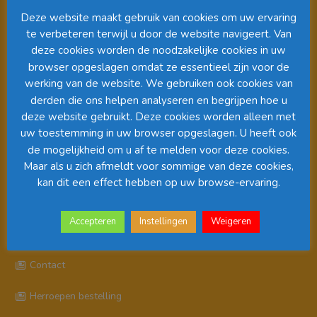
Deze website maakt gebruik van cookies om uw ervaring
te verbeteren terwijl u door de website navigeert. Van
deze cookies worden de noodzakelijke cookies in uw
browser opgeslagen omdat ze essentieel zijn voor de
werking van de website. We gebruiken ook cookies van
derden die ons helpen analyseren en begrijpen hoe u
deze website gebruikt. Deze cookies worden alleen met
uw toestemming in uw browser opgeslagen. U heeft ook
00:00
01:08
de mogelijkheid om u af te melden voor deze cookies.
Maar als u zich afmeldt voor sommige van deze cookies,
kan dit een effect hebben op uw browse-ervaring.
Pagina’s
Accepteren
Instellingen
Weigeren
Algemene Voorwaarden
Contact
Herroepen bestelling