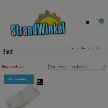
Skip
Strandwinkel.nl
to
Dé
content
online
winkel
0
zodat
u
het
strandgevoel
bij
u
Home
Plaids
Bont
Bont
in
huis
kan
halen
Enig resultaat
Aanbieding!