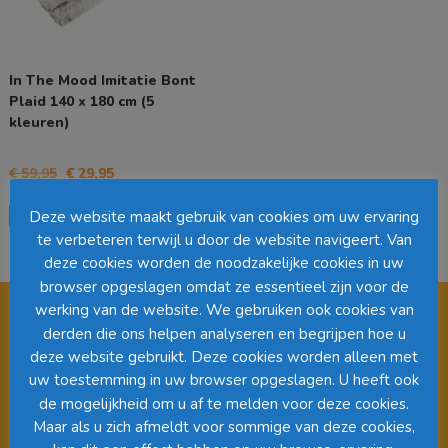
In The Mood Imitatie Bont
Plaid 140 x 180 cm (5
kleuren)
Oorspronkelijke
Huidige
€
59,95
€
29,95
prijs
prijs
Dit
was:
is:
Opties selecteren
Deze website maakt gebruik van cookies om uw ervaring
product
€ 59,95.
€ 29,95.
te verbeteren terwijl u door de website navigeert. Van
heeft
deze cookies worden de noodzakelijke cookies in uw
meerdere
variaties.
browser opgeslagen omdat ze essentieel zijn voor de
Deze
werking van de website. We gebruiken ook cookies van
optie
derden die ons helpen analyseren en begrijpen hoe u
kan
deze website gebruikt. Deze cookies worden alleen met
gekozen
Videospeler
uw toestemming in uw browser opgeslagen. U heeft ook
worden
de mogelijkheid om u af te melden voor deze cookies.
op
Maar als u zich afmeldt voor sommige van deze cookies,
de