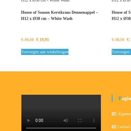
House of Season Kerstkrans Dennenappel –
House of S
H12 x Ø38 cm – White Wash
H12 x Ø38
Oorspronkelijke
Huidige
Oo
€
30,50
€
19,95
€
30,50
€
prijs
prijs
pr
was:
is:
wa
Toevoegen aan winkelwagen
Toevoegen 
€ 30,50.
€ 19,95.
€ 
Pagi
Algeme
Contact