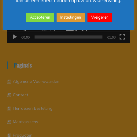
kan dit een effect hebben op uw browse-ervaring.
Accepteren
Instellingen
Weigeren
00:00
01:08
Pagina’s
Algemene Voorwaarden
Contact
Herroepen bestelling
Maatkussens
Producten