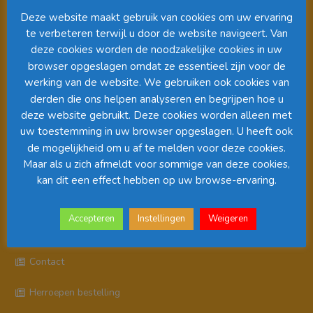
Deze website maakt gebruik van cookies om uw ervaring
te verbeteren terwijl u door de website navigeert. Van
deze cookies worden de noodzakelijke cookies in uw
browser opgeslagen omdat ze essentieel zijn voor de
werking van de website. We gebruiken ook cookies van
derden die ons helpen analyseren en begrijpen hoe u
deze website gebruikt. Deze cookies worden alleen met
uw toestemming in uw browser opgeslagen. U heeft ook
00:00
01:08
de mogelijkheid om u af te melden voor deze cookies.
Maar als u zich afmeldt voor sommige van deze cookies,
kan dit een effect hebben op uw browse-ervaring.
Pagina’s
Accepteren
Instellingen
Weigeren
Algemene Voorwaarden
Contact
Herroepen bestelling