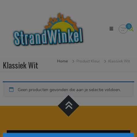
Skip
Strandwinkel.nl
to
Dé
content
online
winkel
0
zodat
u
het
strandgevoel
bij
u
Home
Product Kleur
Klassiek Wit
Klassiek Wit
in
huis
kan
halen
Geen producten gevonden die aan je selectie voldoen.
Videospeler