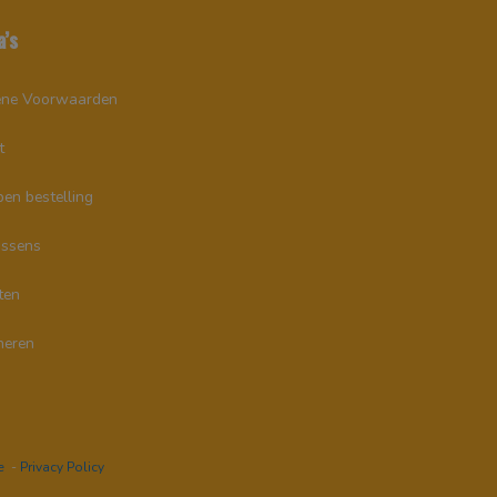
a’s
ne Voorwaarden
t
en bestelling
ssens
ten
neren
e
-
Privacy Policy