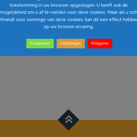
Deze
optie
toestemming in uw browser opgeslagen. U heeft ook de
optie
kan
mogelijkheid om u af te melden voor deze cookies. Maar als u zic
kan
gekozen
afmeldt voor sommige van deze cookies, kan dit een effect hebbe
gekozen
worden
worden
op uw browse-ervaring.
op
op
de
de
productpagina
Accepteren
Instellingen
Weigeren
productpagina