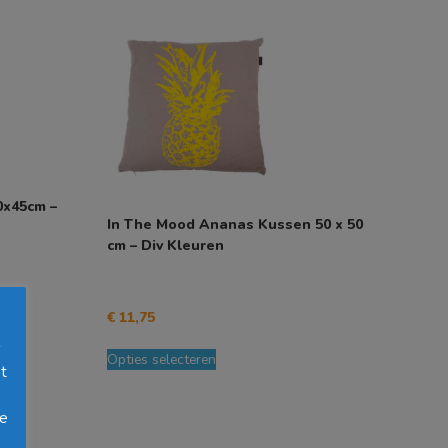
0x45cm –
In The Mood Ananas Kussen 50 x 50
cm – Div Kleuren
€
11,75
Dit
s
Opties selecteren
product
t
heeft
meerdere
oe
variaties.