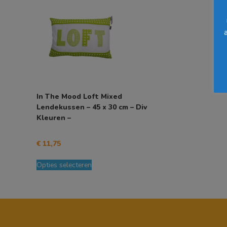
Deze
optie
kan
gekozen
worden
op
de
productpagina
In The Mood Loft Mixed
Lendekussen – 45 x 30 cm – Div
Kleuren –
€
11,75
Dit
Opties selecteren
product
heeft
meerdere
variaties.
Deze
optie