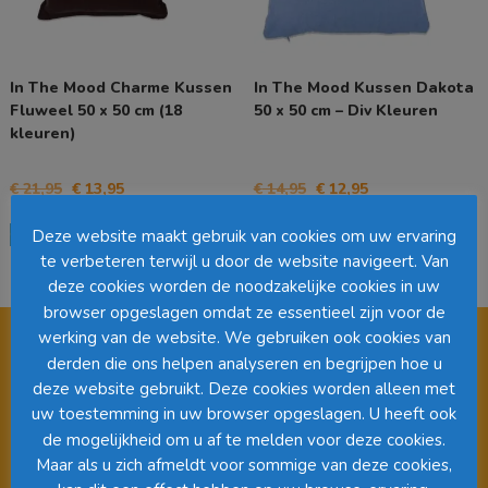
In The Mood Charme Kussen
In The Mood Kussen Dakota
Fluweel 50 x 50 cm (18
50 x 50 cm – Div Kleuren
kleuren)
Oorspronkelijke
Huidige
Oorspronkelijke
Huidige
€
21,95
€
13,95
€
14,95
€
12,95
prijs
prijs
prijs
prijs
Dit
Dit
was:
is:
was:
is:
Opties selecteren
Opties selecteren
Deze website maakt gebruik van cookies om uw ervaring
product
product
€ 21,95.
€ 13,95.
€ 14,95.
€ 12,95.
te verbeteren terwijl u door de website navigeert. Van
heeft
heeft
deze cookies worden de noodzakelijke cookies in uw
meerdere
meerdere
variaties.
variaties.
browser opgeslagen omdat ze essentieel zijn voor de
Deze
Deze
werking van de website. We gebruiken ook cookies van
optie
optie
derden die ons helpen analyseren en begrijpen hoe u
kan
kan
deze website gebruikt. Deze cookies worden alleen met
gekozen
gekozen
Videospeler
uw toestemming in uw browser opgeslagen. U heeft ook
worden
worden
de mogelijkheid om u af te melden voor deze cookies.
op
op
Maar als u zich afmeldt voor sommige van deze cookies,
de
de