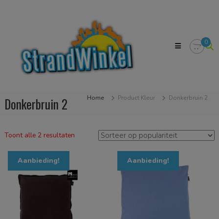
Skip
Strandwinkel.nl
to
Dé
content
online
winkel
0
zodat
u
het
strandgevoel
bij
u
Home
Product Kleur
Donkerbruin 2
Donkerbruin 2
in
huis
kan
halen
Gesorteerd
Toont alle 2 resultaten
op
populariteit
Aanbieding!
Aanbieding!