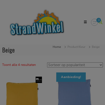
Skip
Strandwinkel.nl
to
Dé
content
online
winkel
0
zodat
u
het
strandgevoel
bij
u
Home
Product Kleur
Beige
Beige
in
huis
kan
halen
Gesorteerd
Toont alle 4 resultaten
op
populariteit
Aanbieding!