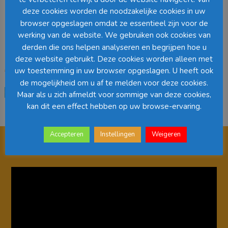
productpagina
productpagina
deze cookies worden de noodzakelijke cookies in uw
browser opgeslagen omdat ze essentieel zijn voor de
In The Mood Kussen Stone
In The Mood Kussen Prato
45 x 45 cm – Div Kleuren
45 x 45 cm –
werking van de website. We gebruiken ook cookies van
derden die ons helpen analyseren en begrijpen hoe u
deze website gebruikt. Deze cookies worden alleen met
uw toestemming in uw browser opgeslagen. U heeft ook
€
13,75
€
13,95
de mogelijkheid om u af te melden voor deze cookies.
Dit
Dit
Opties selecteren
Opties selecteren
Maar als u zich afmeldt voor sommige van deze cookies,
product
product
heeft
heeft
kan dit een effect hebben op uw browse-ervaring.
meerdere
meerdere
variaties.
variaties.
Accepteren
Instellingen
Weigeren
Deze
Deze
optie
optie
kan
kan
gekozen
gekozen
Videospeler
worden
worden
op
op
de
de
productpagina
productpagina