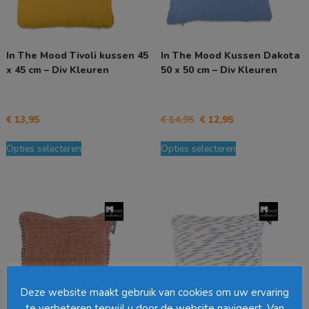
In The Mood Tivoli kussen 45
In The Mood Kussen Dakota
x 45 cm – Div Kleuren
50 x 50 cm – Div Kleuren
Oorspronkelijke
Huidige
€
13,95
€
14,95
€
12,95
prijs
prijs
Dit
Dit
was:
is:
Opties selecteren
Opties selecteren
product
product
€ 14,95.
€ 12,95.
heeft
heeft
meerdere
meerdere
variaties.
variaties.
Deze
Deze
optie
optie
kan
kan
gekozen
gekozen
worden
worden
op
op
Deze website maakt gebruik van cookies om uw ervaring
de
de
te verbeteren terwijl u door de website navigeert. Van